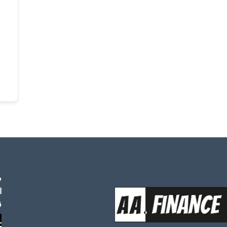
س
ا
ق