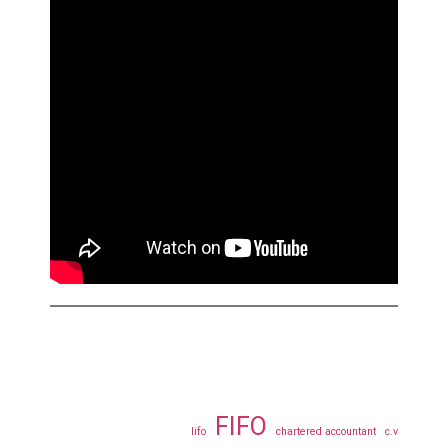
FIFO
lifo
chartered accountant
c.v