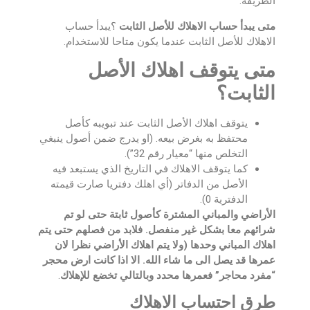
الطريقة.
متى يبدأ حساب الاهلاك للأصل الثابت
؟يبدأ حساب
الاهلاك للأصل الثابت عندما يكون متاحا للاستخدام.
متى يتوقف اهلاك الأصل
الثابت؟
يتوقف اهلاك الأصل الثابت عند تبويبه كأصل
محتفظ به بغرض بيعه. (او يدرج ضمن أصول ينبغي
التخلص منها “معيار رقم 32”).
كما يتوقف الاهلاك في التاريخ الذي يستبعد فيه
الأصل من الدفاتر (أي اهلك دفتريا صارت قيمته
الدفترية 0).
الأراضي والمباني المشترة كأصول ثابتة حتى لو تم
شرائهم معا بشكل غير منفصل. فلابد من فصلهم حتى يتم
اهلاك المباني وحدها (ولا يتم اهلاك الأراضي نظرا لان
عمرها قد يصل الى ما شاء الله. الا اذا كانت ارض محجر
“
مفرد محاجر” فعمرها محدد وبالتالي تخضع للإهلاك
.
طرق احتساب الاهلاك