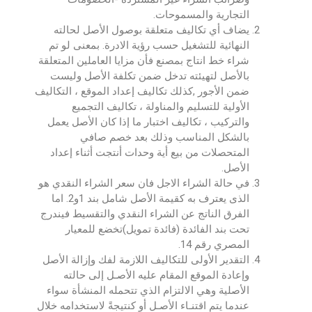
التجارية والمسموحات.
يضاف أي تكاليف متعلقة بوصول الأصل لحالته
النهائية للتشغيل حسب رؤية الادرة. بمعنى لو تم
شراء خط انتاج بمصنع فأن مزايا العاملين المتعلقة
بالأصل لتهيئته تدخل ضمن تكلفة الأصل وليست
ضمن الأجور ,كذلك تكاليف إعداد الموقع ، التكاليف
الأولية للتسليم والمناولة ، تكاليف التجميع
والتركيب ، تكاليف اختبار ما إذا كان الأصل يعمل
بالشكل المناسب وذلك بعد خصم صافي
المتحصلات من بيع أية وحدات أنتجت أثناء إعداد
الأصل.
في حالة الشراء الاجل فان سعر الشراء النقدي هو
الذى يعترف به كقيمة الأصل شامل بند 1و2. اما
الفرق الناتج عن الشراء النقدي والتقسيط فيندرج
تحت بند الفائدة (فائدة تمويل)تخضع للمعيار
المصري رقم 14.
التقدير الأولى للتكاليف اللازمة لفك وإزالة الأصل
وإعادة الموقع المقام عليه الأصـل إلى حالته
الأصلية وهي الالتزام الذي تتحمله المنشأة سواء
عندما يتم اقتنـاء الأصـل أو كنتيجةً لاستخدامه خلال