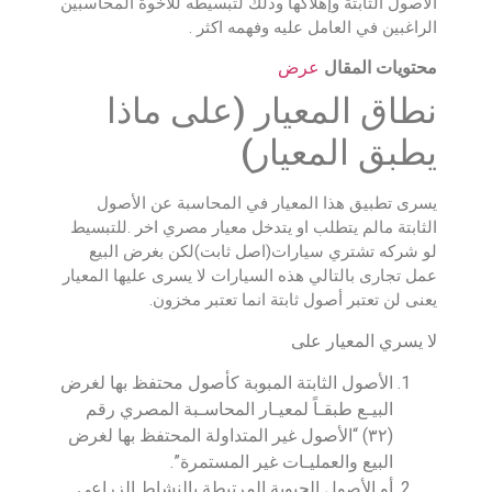
الاصول الثابتة وإهلاكها وذلك لتبسيطه للأخوة المحاسبين
الراغبين في العامل عليه وفهمه اكثر .
محتويات المقال
عرض
نطاق المعيار (على ماذا
يطبق المعيار)
يسرى تطبيق هذا المعيار في المحاسبة عن الأصول
الثابتة مالم يتطلب او يتدخل معيار مصري اخر .للتبسيط
لو شركه تشتري سيارات(اصل ثابت)لكن بغرض البيع
عمل تجارى بالتالي هذه السيارات لا يسرى عليها المعيار
يعنى لن تعتبر أصول ثابتة انما تعتبر مخزون.
لا يسري المعيار على
الأصول الثابتة المبوبة كأصول محتفظ بها لغرض
البيـع طبقـاً لمعيـار المحاسـبة المصري رقم
(٣٢) “الأصول غير المتداولة المحتفظ بها لغرض
البيع والعمليـات غير المستمرة”.
أو الأصول الحيوية المرتبطة بالنشاط الزراعي