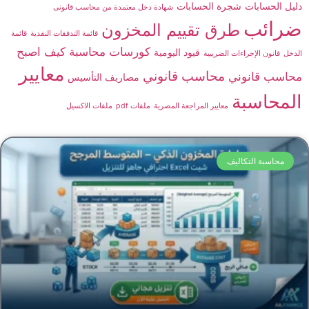
دليل الحسابات
شجرة الحسابات
شهادة دخل معتمدة من محاسب قانونى
ضرائب
طرق تقييم المخزون
قائمة التدفقات النقدية
قائمة
كورسات محاسبة
كيف اصبح
قيود اليومية
الدخل
قانون الإجراءات الضريبية
معايير
محاسب قانوني
محاسب قانوني
مصاريف التأسيس
المحاسبة
معايير المراجعة المصرية
ملفات pdf
ملفات الاكسيل
محاسبة التكاليف