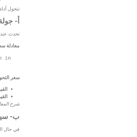
تتحول أداة KISS إلى أسهم فعلية بناءً على محفزات (Triggers) محددة ري
أ- جولة التمو
تحدث عند ج
معادلة سعر ال
 in 
سعر التحوي
القي
القي
شرح المعا
ب- سينا
في حال البيع ال