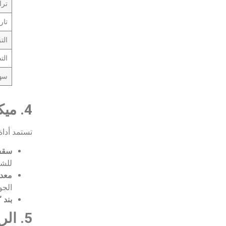
ترا
تار
الت
الت
سهو
4. ميكانيكا الحماية والتحليل المالي
تستمد أداة التمويل KISS قوتها من بنود الحماي
سقف الت
للشر
معدل ال
الجو
بند “
5. الرياضيات المالية وآليات التحويل