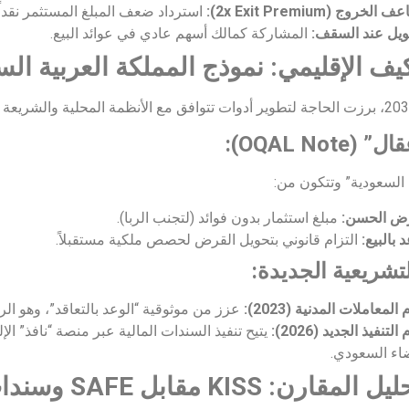
لخروج (2x Exit Premium):
استرداد ضعف المبلغ المستثمر نقداً.
ويل عند السقف:
المشاركة كمالك أسهم عادي في عوائد البيع.
(OQAL Note):
رض الحسن:
مبلغ استثمار بدون فوائد (لتجنب الربا).
 بالبيع:
التزام قانوني بتحويل القرض لحصص ملكية مستقبلاً.
التشريعية الجديدة:
المعاملات المدنية (2023):
عزز من موثوقية “الوعد بالتعاقد”، وهو الركن
التنفيذ الجديد (2026):
يتيح تنفيذ السندات المالية عبر منصة “نافذ” الإ
اء السعودي.