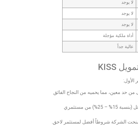
لا يوجد
لا يوجد
لا يوجد
أداة ملكية مؤجلة
عالية جداً
يل KISS
من حد معين، مما يحميه من النجاح الفائق
يمنح المستثمر حق شراء الأسهم بسعر أقل (بنسبة 15% – 25%) من مستثمري
 منحت الشركة شروطاً أفضل لمستثمر لاحق.