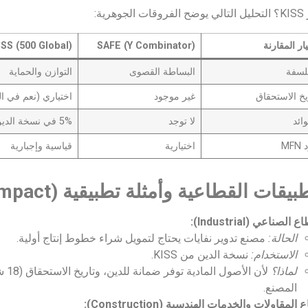
هرية:
ار المقارنة
SAFE (Y Combinator)
ISS (500 Global)
لسفة
البساطة القصوى
التوازن والحماية
يخ الاستحقاق
غير موجود
اختياري (نعم في ال
وائد
لا توجد
5% في نسخة الدين
MFN
اختيارية
قياسية وإجبارية
 الصناعي (Industrial):
الحالة:
مصنع تدوير نفايات يحتاج لتمويل شراء خطوط إنتاج أولية.
الاستخدام:
نسخة الدين من KISS.
لماذا؟
لأن 
المصنع.
المقاولات والخدمات الهندسية (Construction):