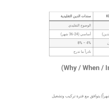
K
سندات الدين التقليدية
الوضوح التقليدي
دين)
أساسي (24-36 شهر)
4% – 8%
نادراً ما تدرج
الأصول المادية توفر ضمانة للدين، وتاريخ الاستحقاق (18 شهراً) يتوافق مع فترة تركيب وتشغيل