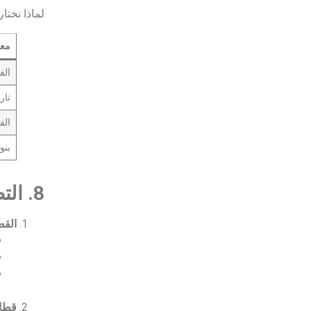
لماذا نختار KISS؟ التحليل التالي يوضح الفروقات الجو
معي
الف
تار
الف
بنود 
8. التطبيقات القطاعية وأمثلة تطبيقية (Why / When / Impact)
القطاع
قطاع 