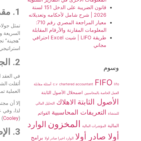
قانون الضريبة على الدخل 151 لسنة
1. مقدمة: معضلة التمويل في المراحل المبكرة
2026 | شرح شامل لأحكامه وتعديلاته
معيار المراجعة المصري رقم 710:
تمثل جولا
المعلومات المقارنة والأرقام المقابلة
السريعة وح
طريقة LIFO | شيت Excel احترافي
“هجينة” تجم
مجاني
استراتيجي 
2. الجذور التاريخية: من التعقيد إلى البساطة المدروسة
وسوم
في العقد 
FIFO
أثقلت الشركات ب
lifo
chartered accountant
c.v
أسئلة مقابلة
العملية تمام
اضمحلال الأصول الثابتة
العمل الخاصة بالمحاسبين
الأصول الثابتة
الاهلاك
إلا أن مج
التحليل المالي
لذا، وفي عام 2014، ت
التعريفات المحاسبية
القوائم
للمنشاة
(
Cooley
) 
المخزون
الوارد
المالية
المؤشرات المالية
3. الإطار الهيكلي لأداة التمويل KISS: نسختان لمنهجية واحدة
أولا صادر أولا
برامج
الوارد اخيرا صادر اولا