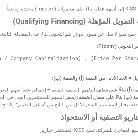
اضياً:
يل المؤهلة (Qualifying Financing)
مع مبلغ لا يقل عن مليون دولار. يتم التحويل بناءً على المعادلة التالية:
تحويل P(conv):
 / Company Capitalization] , [Price Per Share
ل = الحد الأدنى بين القيمة (أ) والقيمة (ب):
مة (أ) بناءً على سقف التقييم:
(سقف التقييم ÷ إجمالي عدد أسهم الشركة
مة (ب) بناءً على معدل الخصم:
(سعر السهم للمستثمرين الجدد في الجولة الحالية × 
دلة:
يختار المستثمر السعر الأقل بين الناتج من “سقف التقييم” والنات
ريو التصفية أو الاستحواذ
مفاجئ للشركة، تمنح KISS المستثمر خيارين: