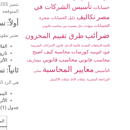
تأسيس الشركات في
حسابات
المتوقعة:
مصر
تكاليف
دليل الحسابات
شجرة
أولاً: نسخة 
الحسابات
شهادة دخل معتمدة من محاسب قانونى
ضرائب
طرق تقييم المخزون
تعتبر تطوي
قائمة التدفقات النقدية
قائمة الدخل
قانون الإجراءات الضريبية
الفائ
كورسات محاسبة
كيف اصبح
قيود اليومية
تاري
محاسب قانوني
محاسب قانوني
مصاريف
الأثر
معايير المحاسبة
ثانياً: نسخة 
التأسيس
معايير
المراجعة المصرية
ملفات pdf
ملفات الاكسيل
هي الرد ا
المم
الأثر
جدول (1): المقارنة الهيكلية بين نسختي KISS
الم