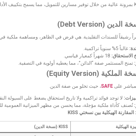
تتميز KISS بمرونة عالية من خلال توفير مسارين للتمويل، مما يسمح بتكييف
الدين (Debt Version)
راً رشيقاً للسندات التقليدية. هي قرض في الظاهر، ومساهمة ملكية في 
دة:
غالباً 5% سنوياً تراكمية.
خ الاستحقاق:
18 شهراً كمعيار قياسي.
:
تمنح المستثمر صفة “الدائن”، مما يعطيه أولوية في التصفية.
الملكية (Equity Version)
لمباشر على
SAFE
، حيث تخلو من صفة الدين.
يزات:
لا توجد فوائد تراكمية ولا تاريخ استحقاق يضغط على السيولة النقد
:
تُصنف كأداة ملكية مؤجلة، مما يحسن من مظهر الميزانية العمومية لل
يزة الهيكلية
KISS (نسخة الدين)