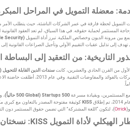
ت التمويل لحظة فارقة في عمر الشركات الناشئة، حيث يتطلب الأمر م
اجة المستثمر لحماية حقوقه. في هذا السياق، لم تعد العقود القانونية
ع بين مرونة الديون وخصائص الملكية. تبرز أداة التمويل KISS
le Security)
تهدف إلى تذليل عقبات التقييم الأولي وتأجيل الصراعات القانونية إلى
الأول من القرن الحادي والعشرين، كانت
سندات الدين القابلة للتحويل (Convertible Notes)
الفوائد والمفاوضات التقنية. وفي عام 2013، أطلقت حاضنة الاعمال (
اً.
تمع المستثمرين، وبقيادة مسرعة
500 Startups (500 Global حالياً)
م إطلاق
KISS
كوثيقة مفتوحة المصدر بالتعاون مع كبرى مك
و(
Orrick
)، لتكون “اللغة المشتركة” التي تضمن حقوق المستثمر دون ال