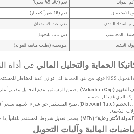
كم الفوائد
نعم (غالباً 5% سنوياً)
يخ الاستحقاق
نعم (18 شهراً كمعيار)
زام السداد النقدي
نعم، عند الاستحقاق
صنيف المحاسبي
دين قابل للتحويل
لة التنفيذ
متوسطة (تطلب متابعة الفوائد)
فى أداة التمو
ة التي توازن كفة المخاطر للمستثمر الأول:
قييم (Valuation Cap):
يضمن للمستثمر عدم التحويل بتقييم أعلى 
كة الذي قد يقلل حصته.
خصم (Discount Rate):
لات اللاحقة.
الدولة الأكثر رعاية” (MFN):
يضمن تعديل شروط المستثمر تلقائياً إذا