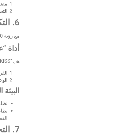
مضاعف ا
التح
6. التكيف الإقليمي: نموذج المملكة العربية السعودية
مع رؤية 2030، برزت الحاجة لتطوير أدوات تتوافق مع الأنظمة المحلية والشريعة الإسلامية.
أداة “عقال” 
هي “KISS السعودية” وتتكون من:
الق
الوعد
البيئة 
نظام 
نظام 
القض
7. التحليل المقارن: KISS مقابل SAFE وسندات الدين