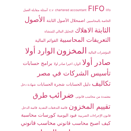
FIFO
lifo
chartered accountant
c.v
أسئلة مقابلة العمل
الأصول
اضمحلال الأصول الثابتة
الخاصة بالمحاسبين
الثابتة
الاهلاك
التحليل المالي للمنشاة
التعريفات المحاسبية
القوائم المالية
المخزون
الوارد أولا
المؤشرات المالية
صادر أولا
برامج حسابات
الوارد اخيرا صادر اولا
تأسيس الشركات في مصر
تكاليف
دليل الحسابات
شجرة الحسابات
شهادة دخل
ضرائب
طرق
معتمدة من محاسب قانونى
تقييم المخزون
قائمة التدفقات النقدية
قائمة الدخل
كورسات محاسبة
قيود اليومية
قانون الإجراءات الضريبية
محاسب قانوني
كيف اصبح محاسب قانوني