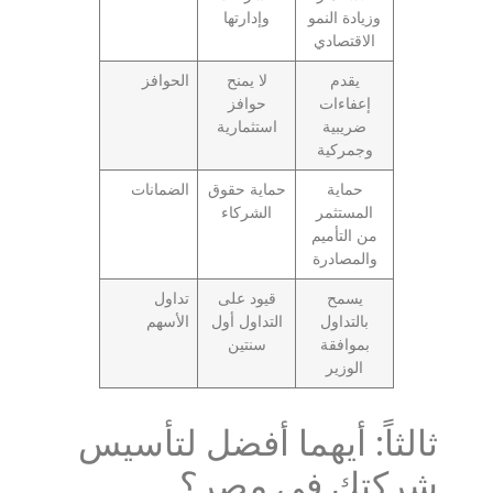
وزيادة النمو
وإدارتها
الاقتصادي
يقدم
لا يمنح
الحوافز
إعفاءات
حوافز
ضريبية
استثمارية
وجمركية
حماية
حماية حقوق
الضمانات
المستثمر
الشركاء
من التأميم
والمصادرة
يسمح
قيود على
تداول
بالتداول
التداول أول
الأسهم
بموافقة
سنتين
الوزير
ثالثاً: أيهما أفضل لتأسيس
شركتك في مصر؟