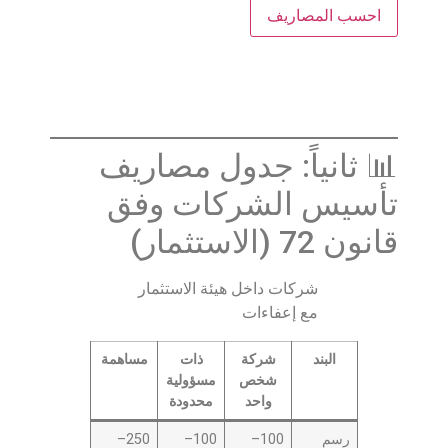
احسب المصاريف
📊 ثانياً: جدول مصاريف
تأسيس الشركات وفق
قانون 72 (الاستثمار)
شركات داخل هيئة الاستثمار
مع إعفاءات
البند
شركة
ذات
مساهمة
شخص
مسؤولية
واحد
محدودة
رسم
100–
100–
250–