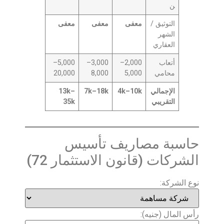
ن
التوثيق /
معفى
معفى
معفى
الشهر
العقاري
أتعاب
2,000–
3,000–
5,000–
محامي
5,000
8,000
20,000
الإجمالي
4k–10k
7k–18k
13k–
التقريبي
35k
حاسبة مصاريف تأسيس
الشركات (قانون الاستثمار 72)
نوع الشركة:
رأس المال (جنيه):