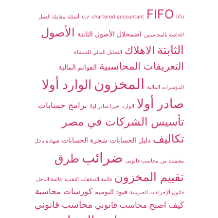
FIFO
lifo
chartered accountant
c.v
أسئلة مقابلة العمل
الأصول
اضمحلال الأصول الثابتة
الخاصة بالمحاسبين
الثابتة
الاهلاك
التحليل المالي للمنشاة
التعريفات المحاسبية
القوائم المالية
المخزون
الوارد أولا
المؤشرات المالية
صادر أولا
برامج حسابات
الوارد اخيرا صادر اولا
تأسيس الشركات في مصر
تكاليف
دليل الحسابات
شجرة الحسابات
شهادة دخل
ضرائب
طرق
معتمدة من محاسب قانونى
تقييم المخزون
قائمة التدفقات النقدية
قائمة الدخل
كورسات محاسبة
قيود اليومية
قانون الإجراءات الضريبية
محاسب قانوني
كيف اصبح محاسب قانوني