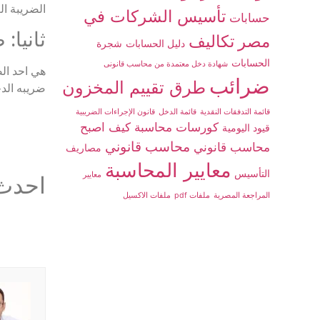
الضريبة العقار
تأسيس الشركات في
حسابات
ثانيا:
مصر
تكاليف
دليل الحسابات
شجرة
الحسابات
شهادة دخل معتمدة من محاسب قانونى
ضرائب
طرق تقييم المخزون
ضريبه الدخ
قائمة التدفقات النقدية
قائمة الدخل
قانون الإجراءات الضريبية
كورسات محاسبة
كيف اصبح
قيود اليومية
محاسب قانوني
محاسب قانوني
مصاريف
معايير المحاسبة
التأسيس
معايير
احدث 
المراجعة المصرية
ملفات pdf
ملفات الاكسيل