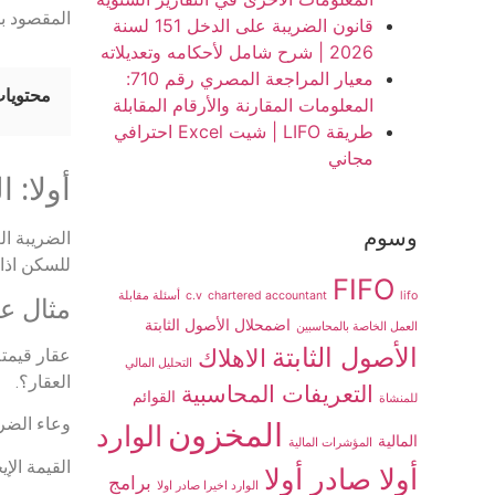
المقصود با
قانون الضريبة على الدخل 151 لسنة
2026 | شرح شامل لأحكامه وتعديلاته
معيار المراجعة المصري رقم 710:
محتويات
المعلومات المقارنة والأرقام المقابلة
طريقة LIFO | شيت Excel احترافي
مجاني
أولا: 
وسوم
للسكن اذا كانت
FIFO
lifo
chartered accountant
c.v
أسئلة مقابلة
مثال عل
اضمحلال الأصول الثابتة
العمل الخاصة بالمحاسبين
الأصول الثابتة
الاهلاك
التحليل المالي
العقار؟.
التعريفات المحاسبية
القوائم
للمنشاة
وعاء الضريب
المخزون
الوارد
المالية
المؤشرات المالية
القيمة الإيجاري
أولا صادر أولا
برامج
الوارد اخيرا صادر اولا