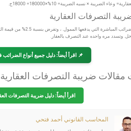
ية= وعاء الضريبة × نسبه الضريبة= 10%×180000= 18000ج.
 ضريبة التصرفات العقارية
هي احد الضرائب المباشرة التي
ل. وتسدد مره واحده عند التصرف بالعقار.
📌 اقرأ أيضاً: دليل جميع أنواع الضرائب
مقالات ضريبة التصرفات العقارية 2026
اقرأ أيضاً: دليل ضريبة التصرفات العق
المحاسب القانوني أحمد فتحي