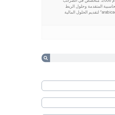
محاسب قانوني ومراقب حسابات معتمد بخبرة تمتد منذ عام 2006، متخصص في الضرائب
اسبية المتقدمة وحلول الربط
الإلكتروني. مؤسس منصة “محاسب عربي/arabicaccountant.com” لتقديم الحلول المالية