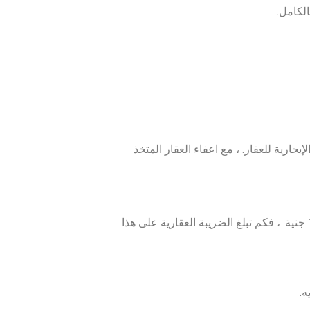
لكامل.
ض بواقع 10% سنويا. وتحسب ال10% من القيمة الإيجارية للعقار. ، مع اعفاء العقار المتخذ
عقار قيمته 5 مليون جنية ، وكانت القيمة الإيجارية الشهرية لهذا العقار هي 15000 جنية. ، فكم تبلغ الضريبة العقارية على هذا