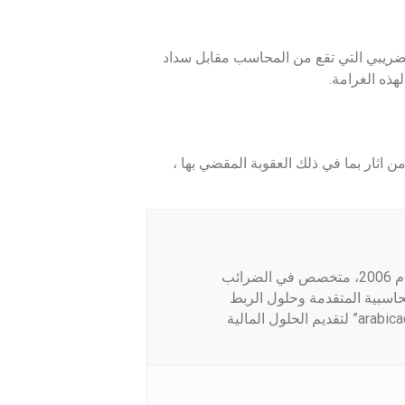
لضريبي التي تقع من المحاسب مقابل سداد
هذه الغرامة.
ن اثار بما في ذلك العقوبة المقضي بها ،
محاسب قانوني ومراقب حسابات معتمد بخبرة تمتد منذ عام 2006، متخصص في الضرائب
اسبية المتقدمة وحلول الربط
الإلكتروني. مؤسس منصة “محاسب عربي/arabicaccountant.com” لتقديم الحلول المالية