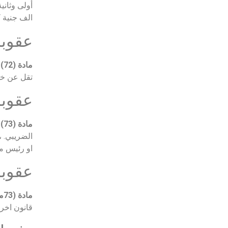
الف جنية ك
عقوب
مادة (72)
ي
تقل عن خمس
عقوبا
مادة (73)
ف
الضريبي. ،
او رئيس مج
عقوبا
مادة (73مكرر)
قانون اخر.