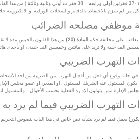
أولى وثانية -37 فقرتين أولى ورابعه – 38 فقرات أولى وثانية
ل من لم يلتزم بالاحتفاظ بالدفاتر والسجلات الورقية او الالكترونية خلال
ة موظفي مصلحه الضرائب
عاقب على مخالفة حكم
المادة (20)
من هذا القانون بالحبس مدة لا تقل
ين الف جنية ولا تزيد على مائتين وخمسين الف جنية. ، او بأحدي هاتين
ت التهرب الضريبي
ي حالة وقوع أي فعل من أفعال التهرب من الضريبة من احد الأشخاص ا
 يكون المسئول عنه الشريك المسئول ، او المدير، او عضو مجلس الإدار
لس الإدارة ممن يتولون الإدارة الفعلية بحسب الأحوال. ، وللمسئول اث
ت التهرب الضريبي فيما لم يرد به
يعمل فيما لم يرد بشأنه نص خاص في هذا الباب بنصوص التجريم وا