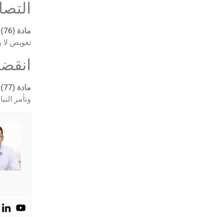
التصا
مادة (76)
ل
تعويض لا ي
انقضا
مادة (77)
ي
وتأمر النيا