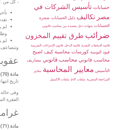
، كل من .:
تأسيس الشركات في
حسابات
تأخر في
مصر
تكاليف
دليل الحسابات
شجرة
تقدم
الحسابات
لم ي
شهادة دخل معتمدة من محاسب قانونى
ضرائب
وطلب
طرق تقييم المخزون
لم يلتزم 
قائمة التدفقات النقدية
قائمة الدخل
قانون الإجراءات الضريبية
وتتضاعف ال
كورسات محاسبة
كيف اصبح
قيود اليومية
عقوبة
محاسب قانوني
محاسب قانوني
مصاريف
معايير المحاسبة
التأسيس
معايير
مادة (70)
المراجعة المصرية
ملفات pdf
ملفات الاكسيل
تاريخ انته
الفقرة الس
غرامة
مادة (71)