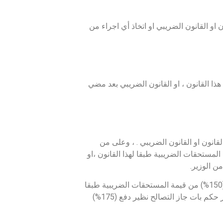
 او القانون الضريبي او اتخاذ أي اجراء من
ذا القانون ، او القانون الضريبي بعد مضي
قانون او القانون الضريبي . ، وعلى من
بل رفع الدعوي الجنائية مبلغ يعادل (100%) من قيمة المستحقات الضريبية طبقا لهذا القانون ،او
ن الوزير.
ولا يسقط الحق في التصالح برفع الدعوي الجنائية الى المحكمة المختصة اذا دفع (150%) من قيمة المستحقات الضريبية طبقا
لهذا القانون او القانون الضريبي. ، وذلك قبل صدور حكم في الموضوع . ، فاذا صدر حكم بات جاز التصالح نظير دفع (175%)