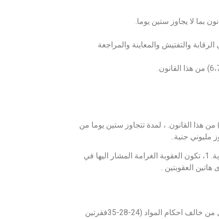
لرقابة والتفتيش والمعاينة والمراجعة
عاقب على عدم تقديم الإقرار الضريبي المنصوص عليه في المادة (31) من هذا القانون. ، لمدة تتجاوز ستين يوما من
ز مليوني جنية..
وفى حالة تكرار هذه الجريمة لأكثر من ست اقرارات شهرية او ثلاث اقرارات سنوية. 1، تكون العقوبة الغرامة المشار اليها في
هاتين العقوبتين .
يعاقب بغرامة لا تقل عن عشرين الف جنيه ولا تجاوز مائة الف جنية كل من خالف احكام المواد (24-28-35فقرتين