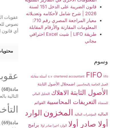
قانون الضريبة على الدخل 151 لسنة
2026 | شرح شامل لأحكامه وتعديلاته
معيار المراجعة المصري رقم 710:
المعلومات المقارنة والأرقام المقابلة
أي قانون ا
طريقة LIFO | شيت Excel احترافي
مجاني
محتويات
وسوم
FIFO
عقوبا
lifo
chartered accountant
c.v
أسئلة مقابلة
اضمحلال الأصول الثابتة
العمل الخاصة بالمحاسبين
مادة(68)
م
الأصول الثابتة
الاهلاك
التحليل المالي
التالية با
التعريفات المحاسبية
القوائم
للمنشاة
التأخ
المخزون
الوارد
المالية
المؤشرات المالية
أولا صادر أولا
مادة(69)
ي
برامج
الوارد اخيرا صادر اولا