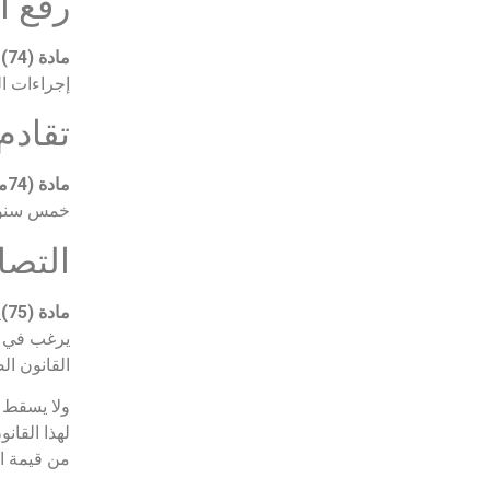
رفع ا
مادة (74)
ل
إجراءات ال
تقادم
مادة (74مكرر)
خمس سنوات
التصا
مادة (75)
ي
القانون ال
من قيمة ال