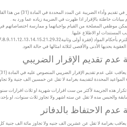
 تقديم وأداء الضريبة عن المدد المحددة في المادة (31) من هذا القانون بما لا يجاوز ستين يوما.
 ببيانات خاطئة بالإقرار اذا ظهرت في الضريبة زياده عما ورد به .
مكن موظفي المصلحة من القيام بواجباتهما و ممارسة اختصاصاتهم في ا
 المستندات او الاطلاع عليها.
بأحكام المواد (فقرة أولى وثانية6،7،8،9،11،12،13،14،15،21،29،32) من هذا القانون.
عقوبة بحديها الأدنى والأقصى لثلاثة امثالها في حالة العود.
 عدم تقديم الإقرار الضريبي
ي
اء المواعيد المحددة لتقديمة بغرامة لا تقل عن خمسين الف جنية ولا تجاو
ابقة والحبس مده لا تقل عن سته اشهر ولا تجاوز ثلاث سنوات، او بإحدى 
 عدم الاحتفاظ بالدفاتر