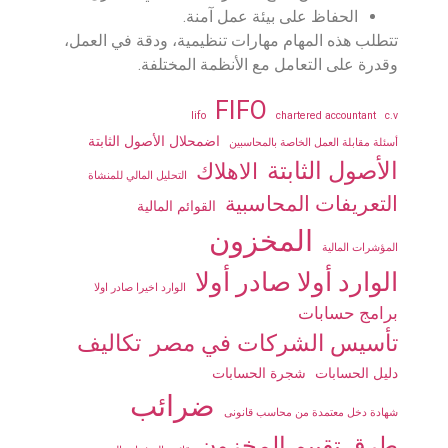
الحفاظ على بيئة عمل آمنة.
تتطلب هذه المهام مهارات تنظيمية، ودقة في العمل،
وقدرة على التعامل مع الأنظمة المختلفة.
FIFO
lifo
chartered accountant
c.v
اضمحلال الأصول الثابتة
أسئلة مقابلة العمل الخاصة بالمحاسبين
الأصول الثابتة
الاهلاك
التحليل المالي للمنشاة
التعريفات المحاسبية
القوائم المالية
المخزون
المؤشرات المالية
الوارد أولا صادر أولا
الوارد اخيرا صادر اولا
برامج حسابات
تأسيس الشركات في مصر
تكاليف
دليل الحسابات
شجرة الحسابات
ضرائب
شهادة دخل معتمدة من محاسب قانونى
طرق تقييم المخزون