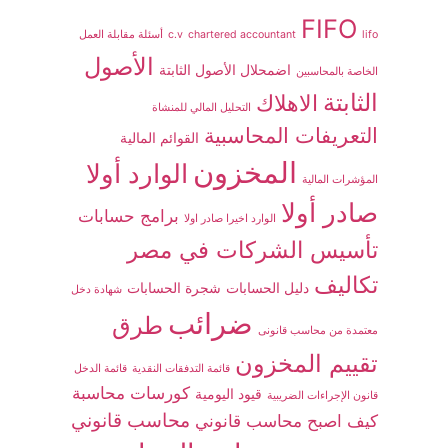
FIFO
lifo
chartered accountant
c.v
أسئلة مقابلة العمل
الأصول
اضمحلال الأصول الثابتة
الخاصة بالمحاسبين
الثابتة
الاهلاك
التحليل المالي للمنشاة
التعريفات المحاسبية
القوائم المالية
المخزون
الوارد أولا
المؤشرات المالية
صادر أولا
برامج حسابات
الوارد اخيرا صادر اولا
تأسيس الشركات في مصر
تكاليف
دليل الحسابات
شجرة الحسابات
شهادة دخل
ضرائب
طرق
معتمدة من محاسب قانونى
تقييم المخزون
قائمة التدفقات النقدية
قائمة الدخل
كورسات محاسبة
قيود اليومية
قانون الإجراءات الضريبية
محاسب قانوني
كيف اصبح محاسب قانوني