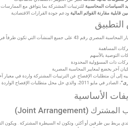
د السياسات المحاسبية
للترتيبات المشتركة بما يتوافق مع الممارسات ا
ن قابلية مقارنة القوائم المالية
ودعم جودة القرارات الاقتصادية
التطبيق
ي رقم 43 على جميع المنشآت التي تكون طرفاً في ترتيب مشترك، ويشمل ذلك:
ركات المساهمة
ت التوصية بالأسهم
كات ذات المسؤولية المحدودة
يان آخر يخضع لمعايير المحاسبة المصرية
بيه إلى أن متطلبات الإفصاح عن الترتيبات المشتركة واردة في معيار آ
رى”
، الصادر في مايو 2011، والذي حل محل متطلبات الإفصاح الواردة في المعايير السابقة .
يفات الأساسية
شترك (Joint Arrangement)
دي يربط بين طرفين أو أكثر، وتكون له السيطرة المشتركة . ويكون الترتي