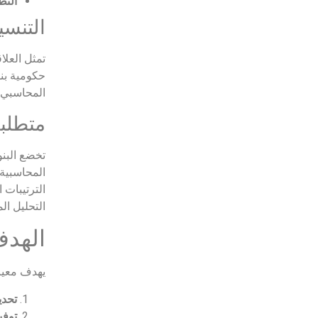
النظ
التنسي
تمثل العلا
المحاسبي ب
متطلب
تخضع البنو
المحاسبية 
الترتيبات 
التحليل ال
الهدف
يهدف معيار 
تحدي
توفي