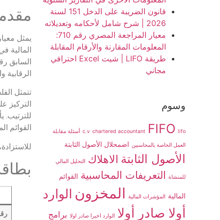
مقدمة
قانون الضريبة على الدخل 151 لسنة
2026 | شرح شامل لأحكامه وتعديلاته
معيار المراجعة المصري رقم 710:
المعلومات المقارنة والأرقام المقابلة
طريقة LIFO | شيت Excel احترافي
مجاني
الرقابية و
تتمثل الفل
التركيز عل
وسوم
FIFO
القوائم ال
lifo
chartered accountant
c.v
أسئلة مقابلة
اضمحلال الأصول الثابتة
للاستزادة
العمل الخاصة بالمحاسبين
الأصول الثابتة
الاهلاك
التحليل المالي
بطاقة
التعريفات المحاسبية
القوائم
للمنشاة
المخزون
الوارد
المالية
المؤشرات المالية
أولا صادر أولا
برامج
رقم
الوارد اخيرا صادر اولا