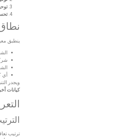
توحي
تحسي
نطاق 
ينطبق معيار المحاسبة المصر
الش
شركا
الشر
أي ك
ويجدر التن
كيانات أخ
التعر
الترتيب الم
ترتيب تعاق