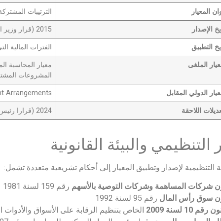
ان المعيار
الترتيبات المشتركة (int Arrangements
يخ الإصدار
2015 (قرار وزير الاستثمار رقم 110)
يخ التطبيق
الفترات المالية التي تبدأ 
عيار الملغى
المشروعات المشت
عيار الدولي المقابل
int Arrangements
عديلات اللاحقة
2024 (قرارا رئيس مجلس الوزراء 636 و1711)
 التنظيمي والبيئة القانونية
ئة التنظيمية لإصدار وتطبيق المعيار إلى أحكام تشريعية متعددة تشمل:
ن شركات المساهمة وشركات التوصية بالأسهم
رقم 159 لسنة 1981
ن سوق رأس المال
رقم 95 لسنة 1992
 رقم 10 لسنة 2009
الخاص بتنظيم الرقابة على الأسواق والأدوات ال