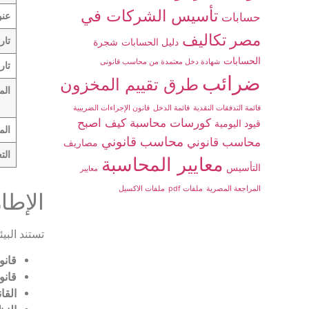
تأسيس الشركات في
حسابات
عنو
مصر
تكاليف
تار
دليل الحسابات
شجرة
الحسابات
شهادة دخل معتمدة من محاسب قانونى
تار
ضرائب
طرق تقييم المخزون
الم
قائمة التدفقات النقدية
قائمة الدخل
قانون الإجراءات الضريبية
كورسات محاسبة
كيف اصبح
قيود اليومية
الم
محاسب قانوني
محاسب قانوني
مصاريف
الت
معايير المحاسبة
التأسيس
معايير
المراجعة المصرية
ملفات pdf
ملفات الاكسيل
الإطار
تستند البي
قانو
قانو
القانون