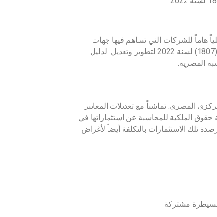
ياً هاماً للشركات التي تساهم فيها جهات
حكومية بنسبة تزيد على 25%. صدر قرار رئيس الجهاز المركزي للمحاسبات رقم (1807) لسنة 2022 لتطوير وتعديل الدليل
بة المصرية.
كزي المصري. تماشياً مع تعديلات المعايير
ة حقوق الملكية للمحاسبة عن استثماراتها في
صدة تلك الاستثمارات بالتكلفة أيضاً لأغراض
 لسيطرة مشتركة