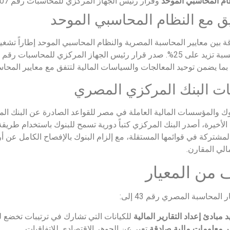
ام المحاسبي الموحد
وقرار رئيس الجهاز المركزي للمحاسبات رقم 1807 لسنة 2022
ق مع النظام المحاسبي الموحد
قة بين معايير المحاسبة المصرية والنظام المحاسبي الموحد إطاراً تشغيل
ما يضمن توحيد المعالجات والسياسات المالية لتتفق مع معايير المحاس
ات البنك المركزي المصري
ك والمؤسسات المالية العاملة في مصر للقواعد الصادرة عن البنك المر
الأخيرة، أصدر البنك المركزي كتباً دورية تسمح للبنوك باستخدام طريق
المشتركة في قوائمها المستقلة، مع إلزام البنوك بالإفصاح الكامل عن أر
مالي المقارن.
 من المعيار
المحاسبة المصري رقم 43 إلى:
د مبادئ إعداد التقارير المالية
للكيانات التي تشارك في ترتيبات تخضع
ر معلومات مالية صادقة
تعبر عن الجوهر الاقتصادي للاتفاقيات