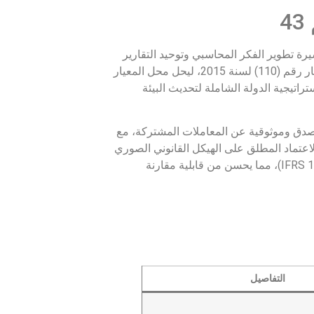
 نقلة نوعية في مسيرة تطوير الفكر المحاسبي وتوحيد التقارير
المالية في البيئة الاستثمارية المصرية. صدر هذا المعيار بموجب قرار وزير الاستثمار رقم (110) لسنة 2015، ليحل محل المعيار
استراتيجية الدولة الشاملة لتحديث البيئة
 بصدق وموثوقية عن المعاملات المشتركة، مع
لاعتماد المطلق على الهيكل القانوني الصوري
للترتيب. يأتي هذا التوجه متطابقاً جوهرياً مع المعيار الدولي للتقرير المالي رقم (IFRS 11)، مما يحسن من قابلية مقارنة
التفاصيل