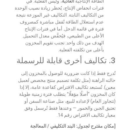
الطاقة الإنتاجية
العادية
، وليس الفعلية. في
فترات انخفاض الإنتاج، يُحظر زيادة نصيب الوحدة
من التكاليف الثابتة. التكاليف غير الموزعة نتيجة
عدم استغلال الطاقة تُقفل مباشرة كمصروف
فترة في قائمة الدخل. أما في فترات الإنتاج
الأعلى من الطبيعي، فيُخفَّض معدل التحميل.
الهدف من ذلك واحد: تجنب تقويم المخزون
بأعلى من تكلفته الفعلية.
3. تكاليف أخرى قابلة للرسملة
تُدرج فقط إذا كانت ضرورية للوصول بالمخزون إلى
حالته الراهنة (مثل تكلفة تصميم منتج مخصص لعميل
معين). تُستبعد تكاليف الاقتراض كقاعدة عامة، إلا إذا
كان المخزون “أصلًا مؤهلًا” يتطلب فترة زمنية طويلة
(تتجاوز العام) لإعداده للبيع، مثل صناعة السفن أو
تعتيق الجبن والخمور — وعندها فقط تُرسمل وفق
معيار تكاليف الاقتراض رقم 14.
[مكان مقترح لجدول: البند التكليفي / المعالجة