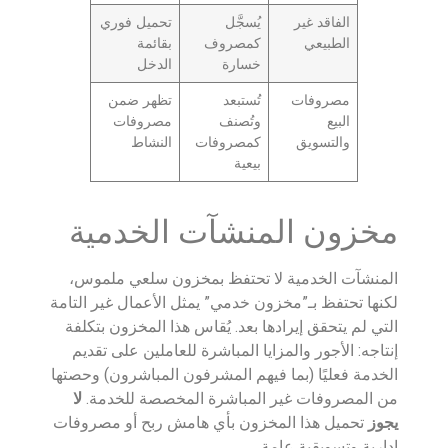
الفاقد غير
يُسجَّل
تحميل فوري
الطبيعي
كمصروف
بقائمة
خسارة
الدخل
مصروفات
تُستبعد
تظهر ضمن
البيع
وتُصنف
مصروفات
والتسويق
كمصروفات
النشاط
بيعية
مخزون المنشآت الخدمية
المنشآت الخدمية لا تحتفظ بمخزون سلعي ملموس،
لكنها تحتفظ بـ”مخزون خدمي” يمثل الأعمال غير التامة
التي لم يتحقق إيرادها بعد. يُقاس هذا المخزون بتكلفة
إنتاجه: الأجور والمزايا المباشرة للعاملين على تقديم
الخدمة فعليًا (بما فيهم المشرفون المباشرون) وحصتها
من المصروفات غير المباشرة المخصصة للخدمة.
لا
يجوز
تحميل هذا المخزون بأي هامش ربح أو مصروفات
إدارية وتسويقية عامة.