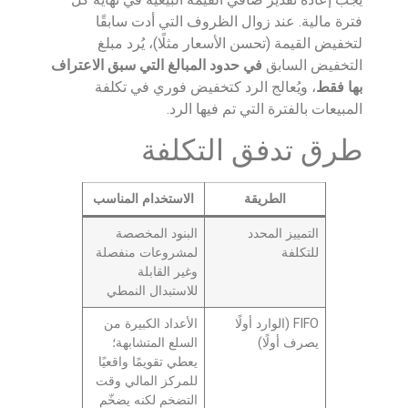
فترة مالية. عند زوال الظروف التي أدت سابقًا
لتخفيض القيمة (تحسن الأسعار مثلًا)، يُرد مبلغ
التخفيض السابق
في حدود المبالغ التي سبق الاعتراف
بها فقط
، ويُعالج الرد كتخفيض فوري في تكلفة
المبيعات بالفترة التي تم فيها الرد.
طرق تدفق التكلفة
الطريقة
الاستخدام المناسب
التمييز المحدد
البنود المخصصة
للتكلفة
لمشروعات منفصلة
وغير القابلة
للاستبدال النمطي
FIFO (الوارد أولًا
الأعداد الكبيرة من
يصرف أولًا)
السلع المتشابهة؛
يعطي تقويمًا واقعيًا
للمركز المالي وقت
التضخم لكنه يضخّم