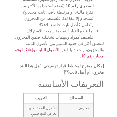
المصري رقم 10
(يُتوقع استخدامها لأكثر من
فترة مالية، أو مرتبطة بأصل ثابت محدد ولا
تُستخدم إلا تبعًا له)، فتُستبعد من المخزون
وتُعامل كأصل ثابت خاضع للإهلاك.
أما قطع الغيار النمطية سريعة الاستهلاك،
فتُصنف كمواد ومهمات تشغيلية ضمن المخزون.
للتعمق أكثر في حدود التمييز بين الأصول الثابتة
والمخزون، راجع دليلنا عن
الأصول الثابتة وإهلاكها وفق
معيار رقم 10
.
[مكان مقترح لمخطط قرار توضيحي: “هل هذا البند
مخزون أم أصل ثابت؟”]
التعريفات الأساسية
المصطلح
التعريف
المخزون
الأصول المحتفظ بها
بغرض البيع ضمن