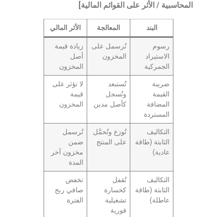
المحاسبية / الأثر على القوائم المالية]
البند
المعالجة
الأثر المالي
رسوم
تُرسمل على
زيادة قيمة
الاستيراد
المخزون
أصل
الجمركية
المخزون
ضريبة
تُستبعد
لا تؤثر على
القيمة
وتُسجل
قيمة
المضافة
كأصل مدين
المخزون
المستردة
التكاليف
تُوزع وتُحمَّل
تُرسمل
الثابتة (طاقة
على المنتج
ضمن
عادية)
مخزون آخر
المدة
التكاليف
تُقفل
تخفض
الثابتة (طاقة
كخسارة
صافي ربح
عاطلة)
تشغيلية
الفترة
فورية