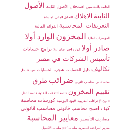
الأصول
اضمحلال الأصول الثابتة
الخاصة بالمحاسبين
الثابتة
الاهلاك
التحليل المالي للمنشاة
التعريفات المحاسبية
القوائم المالية
المخزون
الوارد أولا
المؤشرات المالية
صادر أولا
برامج حسابات
الوارد اخيرا صادر اولا
تأسيس الشركات في مصر
تكاليف
دليل الحسابات
شجرة الحسابات
شهادة دخل
ضرائب
طرق
معتمدة من محاسب قانونى
تقييم المخزون
قائمة التدفقات النقدية
قائمة الدخل
كورسات محاسبة
قيود اليومية
قانون الإجراءات الضريبية
محاسب قانوني
كيف اصبح محاسب قانوني
معايير المحاسبة
مصاريف التأسيس
معايير المراجعة المصرية
ملفات pdf
ملفات الاكسيل