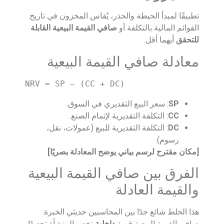
تطبيقًا لمبدأ الحيطة والحذر، يُقاس المخزون في تاريخ
القوائم المالية بالتكلفة أو
صافي القيمة البيعية القابلة
للتحقق
أيهما أقل.
معادلة صافي القيمة البيعية
NRV = SP − (CC + DC)
SP
: سعر البيع التقديري في السوق.
CC
: التكلفة التقديرية لإتمام الصنع.
DC
: التكلفة التقديرية للبيع (عمولات، نقل،
رسوم).
[مكان مقترح لرسم بياني يوضح المعادلة بصريًا]
الفرق بين صافي القيمة البيعية
والقيمة العادلة
هذا الخلط شائع جدًا بين المحاسبين حديثي الخبرة:
صافي القيمة البيعية قيمة
داخلية
تخص المنشأة تحديدًا