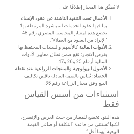
لا يُطبَّق هذا المعيار إطلاقًا على:
الأعمال تحت التنفيذ الناشئة عن عقود الإنشاء
بما فيها عقود الخدمات المباشرة المرتبطة بها؛
تخضع هذه لمعيار المحاسبة المصري رقم 48
“الإيراد من العقود مع العملاء”.
الأدوات المالية
كالأسهم والسندات المحتفظ بها
بغرض الاتجار؛ تقع ضمن نطاق معايير الأدوات
المالية أرقام 25 و26 و47.
الأصول البيولوجية والمنتجات الزراعية عند نقطة
الحصاد
؛ تُقاس بالقيمة العادلة ناقص تكاليف
البيع وفق معيار الزراعة رقم 35.
استثناءات من أسس القياس
فقط
هذه البنود تخضع للمعيار من حيث العرض والإفصاح،
لكنها تُستثنى من قاعدة “التكلفة أو صافي القيمة
البيعية أيهما أقل”: