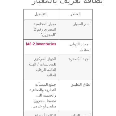
بطاقة تعريف بالمعيار
العنصر
التفاصيل
اسم المعيار
معيار المحاسبة
المصري رقم 2
“المخزون”
المعيار الدولي
IAS 2 Inventories
المقابل
الجهة المُصدرة
الجهاز المركزي
للمحاسبات / الهيئة
العامة للرقابة
المالية
نطاق التطبيق
جميع المنشآت
التجارية والصناعية
والخدمية التي
تحتفظ بمخزون
سلعي أو خدمي
أساس القياس
التكلفة أو صافي