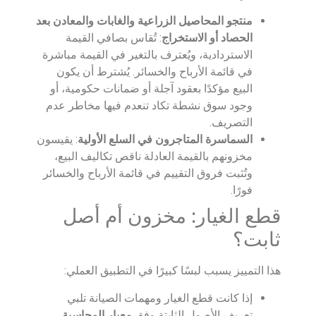
منتجو المحاصيل الزراعية والغابات والمعادن بعد
الحصاد أو الاستخراج
: تُقاس بصافي القيمة
الاستردادية، ويُعترف بالتغير في القيمة مباشرة
في قائمة الأرباح والخسائر. يُشترط أن يكون
البيع مؤكدًا بعقود آجلة أو ضمانات حكومية، أو
وجود سوق نشطة تكاد تنعدم فيها مخاطر عدم
التصريف.
السماسرة المتاجرون في السلع الأولية
: يقيسون
مخزونهم بالقيمة العادلة ناقص تكاليف البيع،
وتُثبت فروق التقييم في قائمة الأرباح والخسائر
فورًا.
قطع الغيار: مخزون أم أصل
ثابت؟
هذا التمييز يسبب لبسًا كبيرًا في التطبيق العملي:
إذا كانت قطع الغيار ومهمات الصيانة تلبي
تعريف الأصول الثابتة وفق
معيار المحاسبة