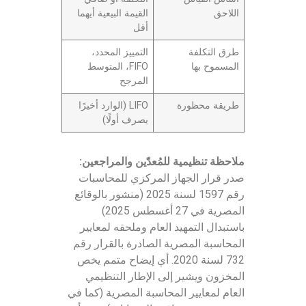
اللاحق
القيمة البيعية أيهما
أقل
طرق التكلفة
التمييز المحدد،
المسموح بها
FIFO، المتوسط
المرجح
طريقة محظورة
LIFO (الوارد أخيرًا
يصرف أولًا)
ملاحظة تنظيمية للمُعدّين والمراجعين:
صدر قرار الجهاز المركزي للمحاسبات
رقم 1597 لسنة 2025 (منشور بالوقائع
المصرية في 27 أغسطس 2025)
باستبدال التمهيد العام وملحقه لمعايير
المحاسبة المصرية الصادرة بالقرار رقم
732 لسنة 2020. أي إيضاح متمم يخص
المخزون ويشير إلى الإطار التنظيمي
العام لمعايير المحاسبة المصرية (كما في